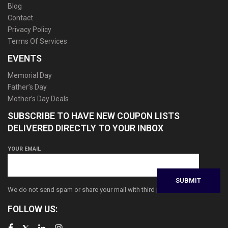
Blog
Contact
Privacy Policy
Terms Of Services
EVENTS
Memorial Day
Father’s Day
Mother’s Day Deals
SUBSCRIBE TO HAVE NEW COUPON LISTS
DELIVERED DIRECTLY TO YOUR INBOX
YOUR EMAIL
We do not send spam or share your mail with third parties
FOLLOW US: