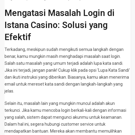
Mengatasi Masalah Login di
Istana Casino: Solusi yang
Efektif
Terkadang, meskipun sudah mengikuti semua langkah dengan
benar, kamu mungkin masih menghadapi masalah saat login.
Salah satu masalah yang umum terjadi adalah lupa kata sandi.
Jika ini terjadi, jangan panik! Cukup klik pada opsi ‘Lupa Kata Sandi’
dan ikuti instruksi yang diberikan. Biasanya, kamu akan menerima
email untuk mereset kata sandi dengan langkah-langkah yang
jelas.
Selain itu, masalah lain yang mungkin muncul adalah akun
terkunci. Jika kamu mencoba login berkali-kali dengan informasi
yang salah, sistem dapat mengunci akunmu untuk keamanan.
Dalam hal ini, segera hubungi customer service untuk
mendapatkan bantuan. Mereka akan membantu memulihkan