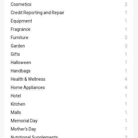
Cosmetics
2
Credit Reporting and Repair
1
Equipment
1
Fragrance
1
Furniture
2
Garden
3
Gifts
1
Halloween
1
Handbags
1
Health & Wellness
4
Home Appliances
4
Hotel
1
Kitchen
1
Malls
1
Memorial Day
1
Mother's Day
1
Nutritional Supplements
2