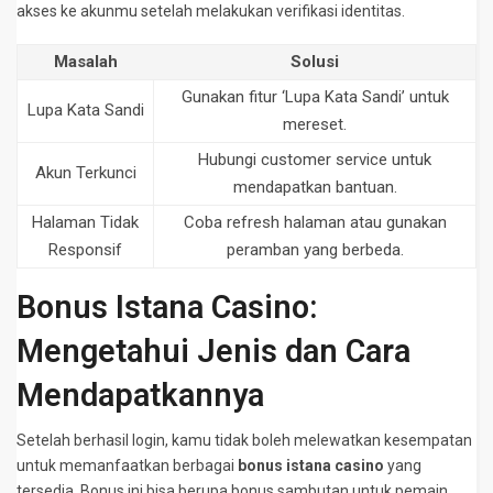
akses ke akunmu setelah melakukan verifikasi identitas.
Masalah
Solusi
Gunakan fitur ‘Lupa Kata Sandi’ untuk
Lupa Kata Sandi
mereset.
Hubungi customer service untuk
Akun Terkunci
mendapatkan bantuan.
Halaman Tidak
Coba refresh halaman atau gunakan
Responsif
peramban yang berbeda.
Bonus Istana Casino:
Mengetahui Jenis dan Cara
Mendapatkannya
Setelah berhasil login, kamu tidak boleh melewatkan kesempatan
untuk memanfaatkan berbagai
bonus istana casino
yang
tersedia. Bonus ini bisa berupa bonus sambutan untuk pemain