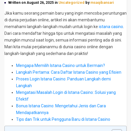
Written on August 26, 2025 in
Uncategorized
by
msaqibansari
Jika kamu seorang pemain baru yang ingin mencoba peruntungan
di dunia perjudian online, artikel ini akan membantumu
memahami langkah-langkah mudah untuk login ke
istana casino
.
Dari cara mendaftar hingga tips untuk mengatasi masalah yang
mungkin muncul saat login, semua informasi penting ada di sini.
Mari kita mulai perjalananmu di dunia casino online dengan
langkah-langkah yang sederhana dan praktis!
Mengapa Memilih Istana Casino untuk Bermain?
Langkah Pertama: Cara Daftar Istana Casino yang Efisien
Proses Login Istana Casino: Panduan Langkah demi
Langkah
Mengatasi Masalah Login di Istana Casino: Solusi yang
Efektif
Bonus Istana Casino: Mengetahui Jenis dan Cara
Mendapatkannya
Tips dan Trik untuk Pengguna Baru di Istana Casino