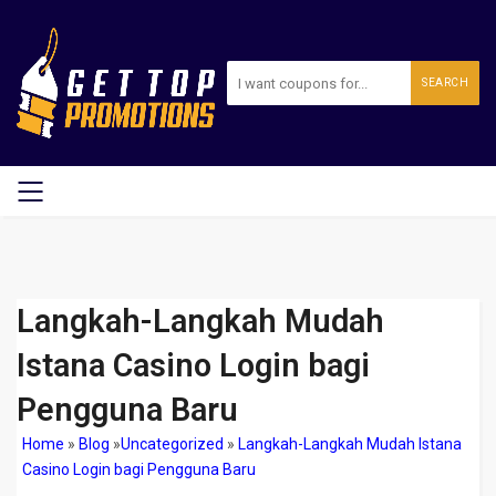
SEARCH
Langkah-Langkah Mudah
Istana Casino Login bagi
Pengguna Baru
Home
»
Blog
»
Uncategorized
»
Langkah-Langkah Mudah Istana
Casino Login bagi Pengguna Baru