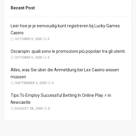
Recent Post
Leer hoe je je eenvoudig kunt registreren bij Lucky Games
Casino
OCTOBER 5, 2025
0
Oscarspin: quali sono le promozioni più popolari tra gli utenti
OCTOBER 5, 2025
0
Alles, was Sie über die Anmeldung bei Lex Casino wissen
müssen
SEPTEMBER 3, 2025
0
Tips To Employ Successful Betting In Online Play ⚡ in
Newcastle
AUGUST 28, 2025
0