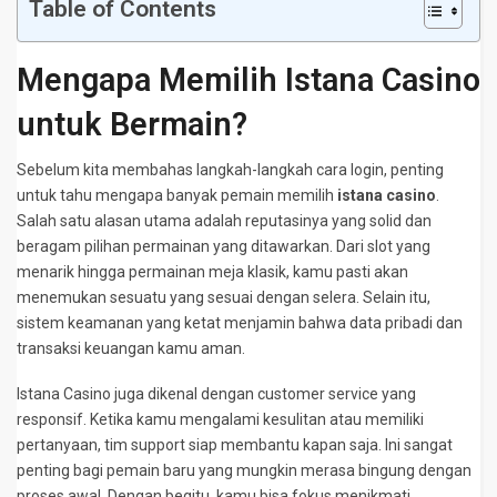
Table of Contents
Mengapa Memilih Istana Casino
untuk Bermain?
Sebelum kita membahas langkah-langkah cara login, penting
untuk tahu mengapa banyak pemain memilih
istana casino
.
Salah satu alasan utama adalah reputasinya yang solid dan
beragam pilihan permainan yang ditawarkan. Dari slot yang
menarik hingga permainan meja klasik, kamu pasti akan
menemukan sesuatu yang sesuai dengan selera. Selain itu,
sistem keamanan yang ketat menjamin bahwa data pribadi dan
transaksi keuangan kamu aman.
Istana Casino juga dikenal dengan customer service yang
responsif. Ketika kamu mengalami kesulitan atau memiliki
pertanyaan, tim support siap membantu kapan saja. Ini sangat
penting bagi pemain baru yang mungkin merasa bingung dengan
proses awal. Dengan begitu, kamu bisa fokus menikmati