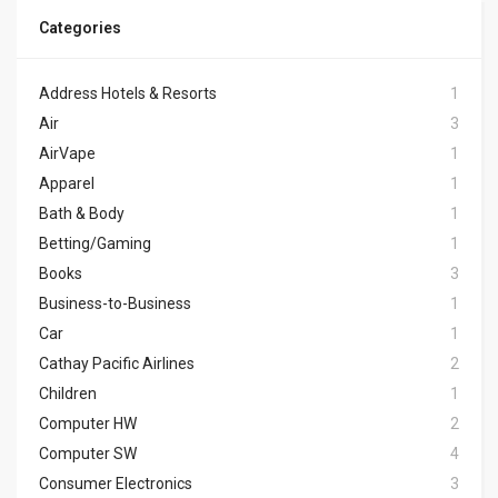
Categories
Address Hotels & Resorts
1
Air
3
AirVape
1
Apparel
1
Bath & Body
1
Betting/Gaming
1
Books
3
Business-to-Business
1
Car
1
Cathay Pacific Airlines
2
Children
1
Computer HW
2
Computer SW
4
Consumer Electronics
3